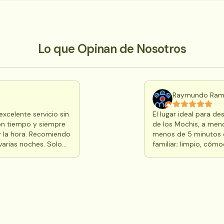
Lo que Opinan de Nosotros
Raymundo Ram
xcelente servicio sin
El lugar ideal para de
on tiempo y siempre
de los Mochis, a menos de 10 minutos de la carretera panamericana y a
r la hora. Recomiendo
menos de 5 minutos d
varias noches. Solo
familiar; limpio, cómo
ta de perros pero ya
mejor para una habita
a que la gente pueda
que ya quisieran much
por uno de estos
atendido por la famili
HOTEL! Muchas gracias
están al pendiente de
y comodidad.