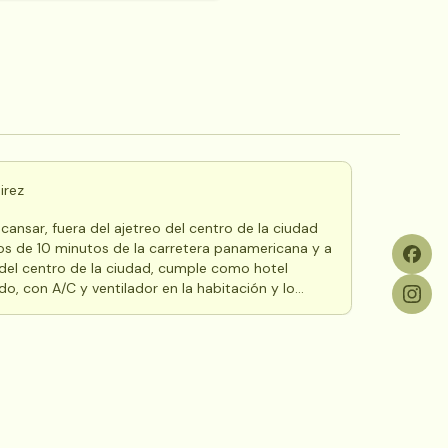
irez
scansar, fuera del ajetreo del centro de la ciudad
el centro de la ciudad, cumple como hotel
do, con A/C y ventilador en la habitación y lo
ción de este tipo por el precio, una red de WI-FI
as cadenas de hoteles más caros; El sitio es
a propietaria y eso le da un gran valor ya que
 las necesidades de los huéspedes.. saludos!!