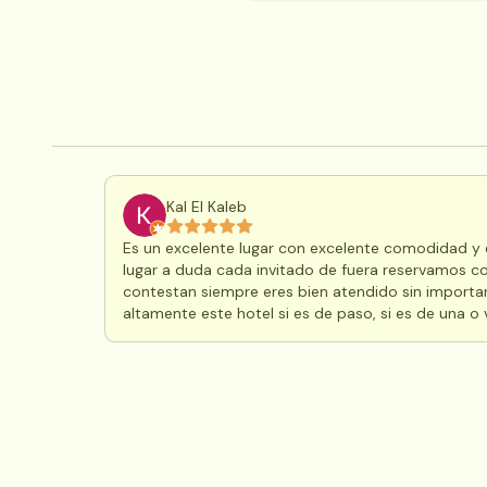
Kal El Kaleb
Es un excelente lugar con excelente comodidad y e
lugar a duda cada invitado de fuera reservamos c
contestan siempre eres bien atendido sin importa
altamente este hotel si es de paso, si es de una o 
no salga mucho a caminar ya que hay un problemi
esta en el ciudadano que debemos hacer algo par
pasar y no ser atacado o posiblemente agredido 
perros callejeros. Pero aparte de eso EXCELENTE 
Posada Los Olivos por su alta calidad al servicio 