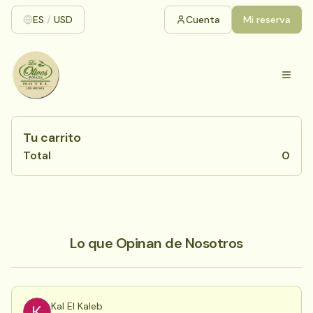
ES
/
USD
Cuenta
Mi reserva
Tu carrito
Total
0
Lo que Opinan de Nosotros
Kal El Kaleb