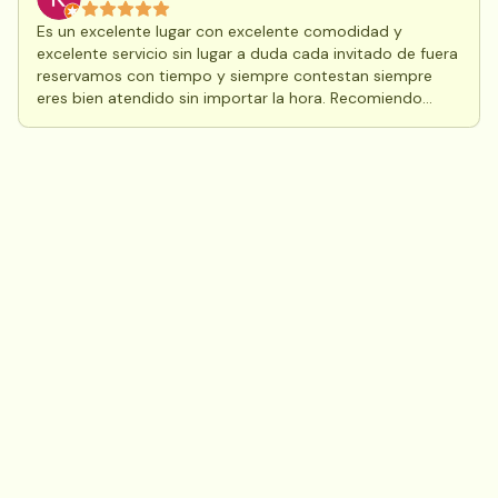
Es un excelente lugar con excelente comodidad y
excelente servicio sin lugar a duda cada invitado de fuera
reservamos con tiempo y siempre contestan siempre
eres bien atendido sin importar la hora. Recomiendo
altamente este hotel si es de paso, si es de una o varias
noches. Solo no salga mucho a caminar ya que hay un
problemita de perros pero ya esta en el ciudadano que
debemos hacer algo para que la gente pueda pasar y no
ser atacado o posiblemente agredido por uno de estos
perros callejeros. Pero aparte de eso EXCELENTE HOTEL!
Muchas gracias Posada Los Olivos por su alta calidad al
servicio y comodidad.